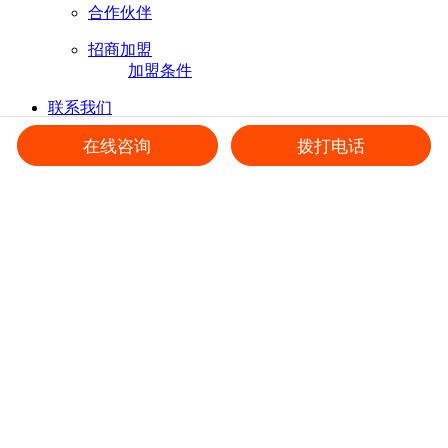
合作伙伴
招商加盟
加盟条件
联系我们
联系方式
在线咨询
拨打电话
在线招聘
首页
>
成功案例
>
港口/起重机械照明
成功案例
港口/起重机械照明
电力/环保能源照明
工矿/体育场馆照明
机柜/设备工作照明
UV LED固化系统
港口/起重机械照明